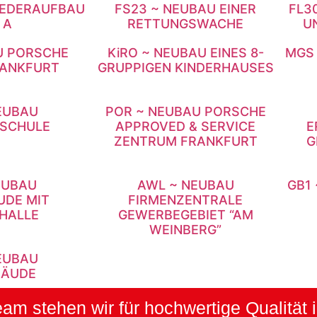
WIEDERAUFBAU
FS23 ~ NEUBAU EINER
FL3
 A
RETTUNGSWACHE
U
U PORSCHE
KiRO ~ NEUBAU EINES 8-
MGS 
ANKFURT
GRUPPIGEN KINDERHAUSES
EUBAU
POR ~ NEUBAU PORSCHE
SCHULE
APPROVED & SERVICE
E
ZENTRUM FRANKFURT
G
EUBAU
AWL ~ NEUBAU
GB1
DE MIT
FIRMENZENTRALE
HALLE
GEWERBEGEBIET “AM
WEINBERG”
EUBAU
BÄUDE
eam stehen wir für hochwertige Qualität