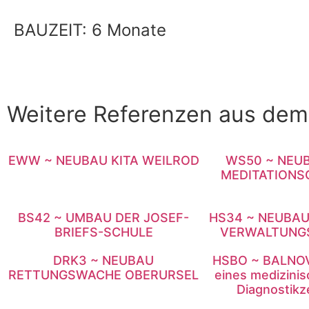
BAUZEIT: 6 Monate
Weitere Referenzen aus de
EWW ~ NEUBAU KITA WEILROD
WS50 ~ NEUB
MEDITATIONS
BS42 ~ UMBAU DER JOSEF-
HS34 ~ NEUBAU
BRIEFS-SCHULE
VERWALTUNG
DRK3 ~ NEUBAU
HSBO ~ BALNOV
RETTUNGSWACHE OBERURSEL
eines medizini
Diagnostik