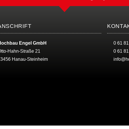
ANSCHRIFT
KONTA
Hochbau Engel GmbH
0 61 81
tto-Hahn-Straße 21
0 61 81
63456 Hanau-Steinheim
info@h