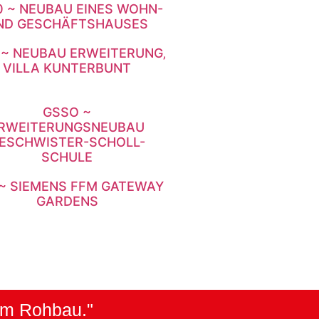
0 ~ NEUBAU EINES WOHN-
ND GESCHÄFTSHAUSES
~ NEUBAU ERWEITERUNG‚
VILLA KUNTERBUNT
GSSO ~
RWEITERUNGSNEUBAU
ESCHWISTER-SCHOLL-
SCHULE
 ~ SIEMENS FFM GATEWAY
GARDENS
 im Rohbau."