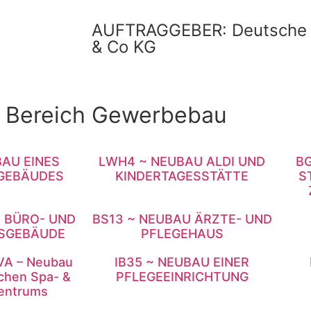
AUFTRAGGEBER: Deutsche 
& Co KG
m Bereich Gewerbebau
AU EINES
LWH4 ~ NEUBAU ALDI UND
BG
GEBÄUDES
KINDERTAGESSTÄTTE
S
 BÜRO- UND
BS13 ~ NEUBAU ÄRZTE- UND
SGEBÄUDE
PFLEGEHAUS
A – Neubau
IB35 ~ NEUBAU EINER
schen Spa- &
PFLEGEEINRICHTUNG
zentrums