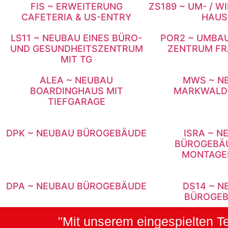
FIS ~ ERWEITERUNG
ZS189 ~ UM- / 
CAFETERIA & US-ENTRY
HAUS
LS11 ~ NEUBAU EINES BÜRO-
POR2 ~ UMBA
UND GESUNDHEITSZENTRUM
ZENTRUM FR
MIT TG
ALEA ~ NEUBAU
MWS ~ N
BOARDINGHAUS MIT
MARKWALD
TIEFGARAGE
DPK ~ NEUBAU BÜROGEBÄUDE
ISRA ~ N
BÜROGEBÄU
MONTAGE
DPA ~ NEUBAU BÜROGEBÄUDE
DS14 ~ N
BÜROGE
"Mit unserem eingespielten T