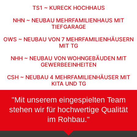
TS1 ~ KURECK HOCHHAUS
NHN ~ NEUBAU MEHRFAMILIENHAUS MIT
TIEFGARAGE
OWS ~ NEUBAU VON 7 MEHRFAMILIENHÄUSERN
MIT TG
NHH ~ NEUBAU VON WOHNGEBÄUDEN MIT
GEWERBEEINHEITEN
CSH ~ NEUBAU 4 MEHRFAMILIENHÄUSER MIT
KITA UND TG
"Mit unserem eingespielten Team
stehen wir für hochwertige Qualität
im Rohbau."