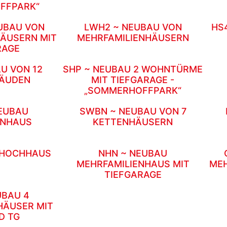
FFPARK“
EUBAU VON
LWH2 ~ NEUBAU VON
HS
ÄUSERN MIT
MEHRFAMILIENHÄUSERN
RAGE
U VON 12
SHP ~ NEUBAU 2 WOHNTÜRME
ÄUDEN
MIT TIEFGARAGE -
„SOMMERHOFFPARK“
EUBAU
SWBN ~ NEUBAU VON 7
ENHAUS
KETTENHÄUSERN
 HOCHHAUS
NHN ~ NEUBAU
MEHRFAMILIENHAUS MIT
MEH
TIEFGARAGE
UBAU 4
HÄUSER MIT
D TG