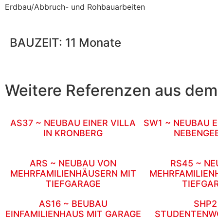
Erdbau/Abbruch- und Rohbauarbeiten
BAUZEIT: 11 Monate
Weitere Referenzen aus de
AS37 ~ NEUBAU EINER VILLA
SW1 ~ NEUBAU E
IN KRONBERG
NEBENGE
ARS ~ NEUBAU VON
RS45 ~ NE
MEHRFAMILIENHÄUSERN MIT
MEHRFAMILIEN
TIEFGARAGE
TIEFGA
AS16 ~ BEUBAU
SHP2
EINFAMILIENHAUS MIT GARAGE
STUDENTENWO