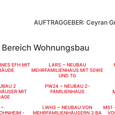
AUFTRAGGEBER: Ceyran 
m Bereich Wohnungsbau
INES EFH MIT
LARS ~ NEUBAU
BÄUDE
MEHRFAMILIENHAUS MIT 50WE
UND TG
UBAU 2
PW24 ~ NEUBAU 2-
HÄUSER MIT
FAMILIENHAUS
RAGE
 ~
LWH3 ~ NEUBAU VON
MS1 
HNHEIM -
MEHRFAMILIENHÄUSERN 3.BA
VO